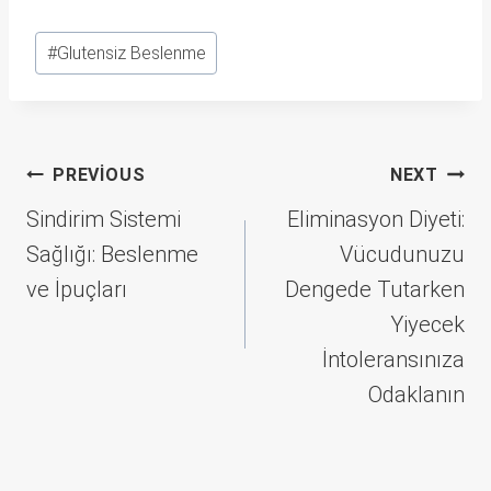
Post
#
Glutensiz Beslenme
Tags:
Yazı
PREVIOUS
NEXT
gezinmesi
Sindirim Sistemi
Eliminasyon Diyeti:
Sağlığı: Beslenme
Vücudunuzu
ve İpuçları
Dengede Tutarken
Yiyecek
İntoleransınıza
Odaklanın